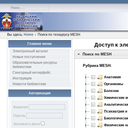
Вы здесь:
Home
Поиск по тезаурусу MESH
Главное меню
Доступ к эл
Электронный каталог
Поиск по MESH
Новые поступления
Образовательные ресурсы
Рубрика MESH:
библиотеки
Сенсорный интерфейс
Анатомия
Инструкции
Новости библиотеки
Организмы
Болезни
Авторизация
Химические в
Аналитически
Фамилия
Психиатрия и
Пароль
Биологически
Запомнить меня
Физические н