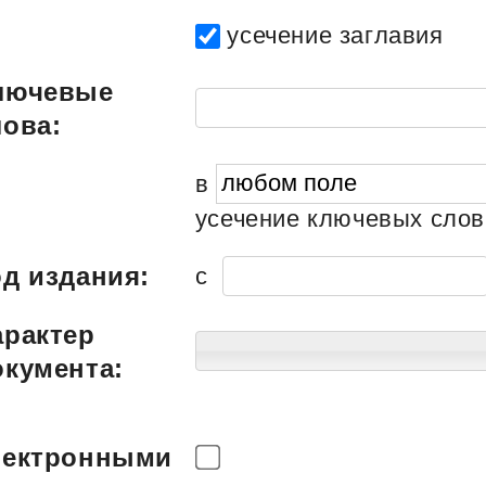
усечение заглавия
лючевые
лова:
в
усечение ключевых слов
од издания:
c
арактер
окумента:
лектронными