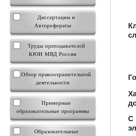
Диссертации и
К
Авторефераты
с
Труды преподавателей
КЮИ МВД России
Обзор правоохранительной
Г
деятельности
Х
д
Примерные
образовательные программы
С
э
Образовательные