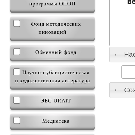
в
программы ОПОП
Фонд методических
инноваций
Обменный фонд
На
Научно-публицистическая
и художественная литература
Сох
ЭБС URAIT
Медиатека