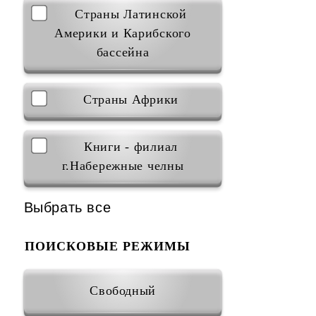
Страны Латинской
Америки и Карибского
бассейна
Страны Африки
Книги - филиал
г.Набережные челны
Выбрать все
ПОИСКОВЫЕ РЕЖИМЫ
Свободный